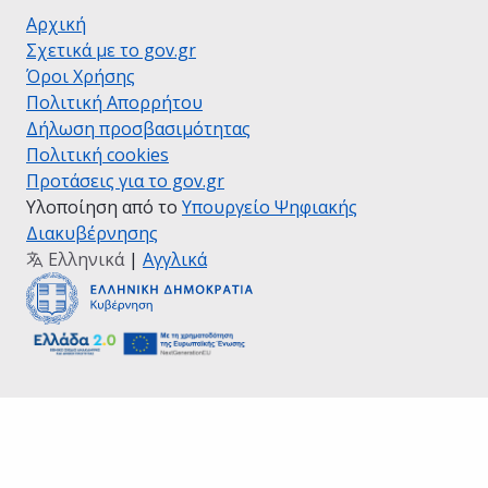
Αρχική
Σχετικά με το gov.gr
Όροι Χρήσης
Πολιτική Απορρήτου
Δήλωση προσβασιμότητας
Πολιτική cookies
Προτάσεις για το gov.gr
Υλοποίηση από το
Υπουργείο Ψηφιακής
Διακυβέρνησης
Ελληνικά
|
Αγγλικά