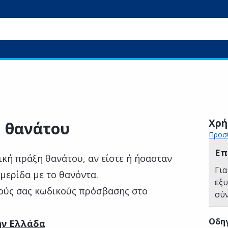
Χρή
η θανάτου
Προσθ
Επ
ική πράξη θανάτου, αν είστε ή ήσασταν
Για
 μερίδα με το θανόντα.
εξ
ούς σας κωδικούς πρόσβασης στο
σύ
Οδηγ
ην Ελλάδα