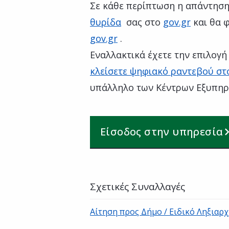
Σε κάθε περίπτωση η απάντηση
θυρίδα
σας στο
gov.gr
και θα φ
gov.gr
.
Εναλλακτικά έχετε την επιλογ
κλείσετε ψηφιακό ραντεβού στ
υπάλληλο των Κέντρων Εξυπηρ
Είσοδος στην υπηρεσία
Σχετικές Συναλλαγές
Αίτηση προς Δήμο / Ειδικό Ληξιαρχ