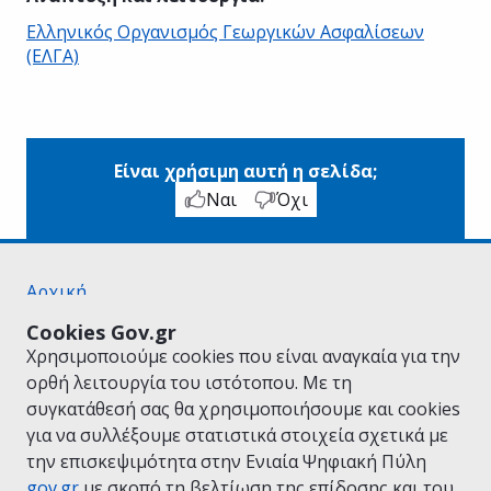
Ελληνικός Οργανισμός Γεωργικών Ασφαλίσεων
(ΕΛΓΑ)
Είναι χρήσιμη αυτή η σελίδα;
Ναι
Όχι
Αρχική
Σχετικά με το gov.gr
Cookies Gov.gr
Όροι Χρήσης
Χρησιμοποιούμε cookies που είναι αναγκαία για την
Πολιτική Απορρήτου
ορθή λειτουργία του ιστότοπου. Με τη
Δήλωση προσβασιμότητας
συγκατάθεσή σας θα χρησιμοποιήσουμε και cookies
Πολιτική cookies
για να συλλέξουμε στατιστικά στοιχεία σχετικά με
Προτάσεις για το gov.gr
την επισκεψιμότητα στην Ενιαία Ψηφιακή Πύλη
Υλοποίηση από το
Υπουργείο Ψηφιακής
gov.gr
με σκοπό τη βελτίωση της επίδοσης και του