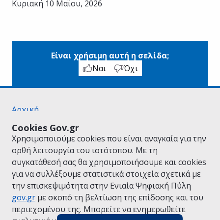
Κυριακή 10 Μαΐου, 2026
Είναι χρήσιμη αυτή η σελίδα;
Ναι
Όχι
Αρχική
Σχετικά με το gov.gr
Cookies Gov.gr
Όροι Χρήσης
Χρησιμοποιούμε cookies που είναι αναγκαία για την
Πολιτική Απορρήτου
ορθή λειτουργία του ιστότοπου. Με τη
Δήλωση προσβασιμότητας
συγκατάθεσή σας θα χρησιμοποιήσουμε και cookies
Πολιτική cookies
για να συλλέξουμε στατιστικά στοιχεία σχετικά με
Προτάσεις για το gov.gr
την επισκεψιμότητα στην Ενιαία Ψηφιακή Πύλη
Υλοποίηση από το
Υπουργείο Ψηφιακής
gov.gr
με σκοπό τη βελτίωση της επίδοσης και του
Διακυβέρνησης
περιεχομένου της. Μπορείτε να ενημερωθείτε
Ελληνικά
|
Αγγλικά