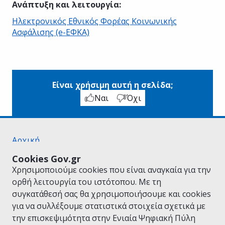
Ανάπτυξη και λειτουργία
:
Ηλεκτρονικός Εθνικός Φορέας Κοινωνικής
Ασφάλισης (e-ΕΦΚΑ)
Είναι χρήσιμη αυτή η σελίδα;
Ναι
Όχι
Αρχική
Σχετικά με το gov.gr
Cookies Gov.gr
Όροι Χρήσης
Χρησιμοποιούμε cookies που είναι αναγκαία για την
Πολιτική Απορρήτου
ορθή λειτουργία του ιστότοπου. Με τη
Δήλωση προσβασιμότητας
συγκατάθεσή σας θα χρησιμοποιήσουμε και cookies
Πολιτική cookies
για να συλλέξουμε στατιστικά στοιχεία σχετικά με
Προτάσεις για το gov.gr
την επισκεψιμότητα στην Ενιαία Ψηφιακή Πύλη
Υλοποίηση από το
Υπουργείο Ψηφιακής