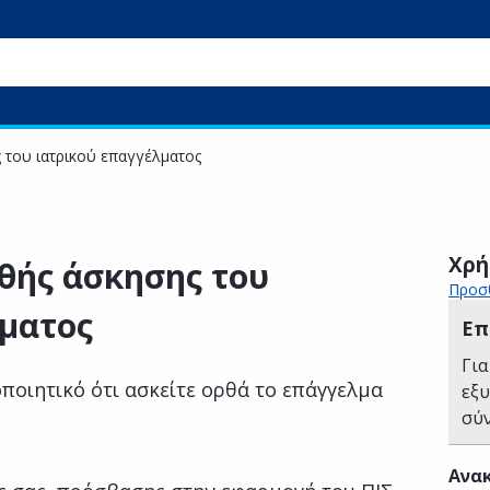
 του ιατρικού επαγγέλματος
Χρή
θής άσκησης του
Προσθ
ματος
Επ
Για
οποιητικό ότι ασκείτε ορθά το επάγγελμα
εξ
σύ
Ανακ