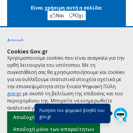
Είναι χρήσιμη αυτή η σελίδα;
Ναι
Όχι
Αρχική
Σχετικά με το gov.gr
Cookies Gov.gr
Όροι Χρήσης
Χρησιμοποιούμε cookies που είναι αναγκαία για την
Πολιτική Απορρήτου
ορθή λειτουργία του ιστότοπου. Με τη
Δήλωση προσβασιμότητας
συγκατάθεσή σας θα χρησιμοποιήσουμε και cookies
Πολιτική cookies
για να συλλέξουμε στατιστικά στοιχεία σχετικά με
Προτάσεις για το gov.gr
την επισκεψιμότητα στην Ενιαία Ψηφιακή Πύλη
Υλοποίηση από το
Υπουργείο Ψηφιακής
gov.gr
με σκοπό τη βελτίωση της επίδοσης και του
Διακυβέρνησης
περιεχομένου της. Μπορείτε να ενημερωθείτε
Ελληνικά
|
Αγγλικά
αναλυτικά για την
Πολιτική Cookies.
Ρωτήστε τον ψηφιακό βοηθό του
(πάτησε για κλείσιμο)
gov.gr
Αποδοχή όλων
Αποδοχή μόνο των απαραίτητων