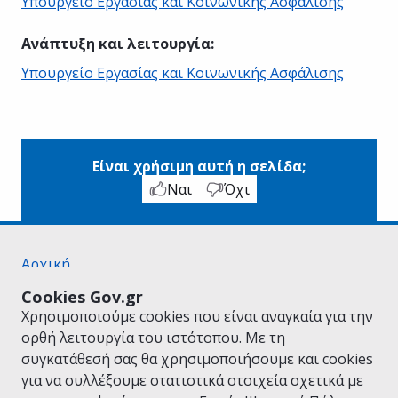
Υπουργείο Εργασίας και Κοινωνικής Ασφάλισης
Ανάπτυξη και λειτουργία
:
Υπουργείο Εργασίας και Κοινωνικής Ασφάλισης
Είναι χρήσιμη αυτή η σελίδα;
Ναι
Όχι
Αρχική
Σχετικά με το gov.gr
Cookies Gov.gr
Όροι Χρήσης
Χρησιμοποιούμε cookies που είναι αναγκαία για την
Πολιτική Απορρήτου
ορθή λειτουργία του ιστότοπου. Με τη
Δήλωση προσβασιμότητας
συγκατάθεσή σας θα χρησιμοποιήσουμε και cookies
Πολιτική cookies
για να συλλέξουμε στατιστικά στοιχεία σχετικά με
Προτάσεις για το gov.gr