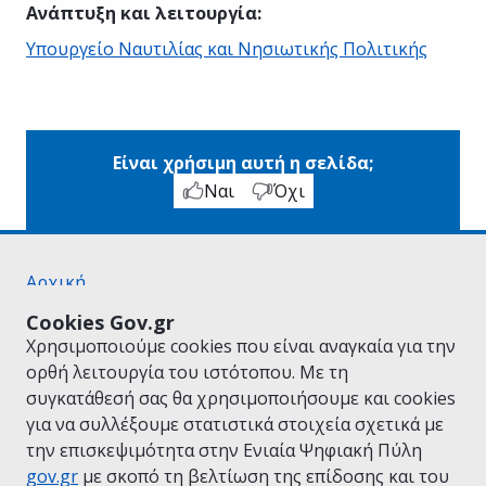
Ανάπτυξη και λειτουργία
:
Υπουργείο Ναυτιλίας και Νησιωτικής Πολιτικής
Είναι χρήσιμη αυτή η σελίδα;
Ναι
Όχι
Αρχική
Σχετικά με το gov.gr
Cookies Gov.gr
Όροι Χρήσης
Χρησιμοποιούμε cookies που είναι αναγκαία για την
Πολιτική Απορρήτου
ορθή λειτουργία του ιστότοπου. Με τη
Δήλωση προσβασιμότητας
συγκατάθεσή σας θα χρησιμοποιήσουμε και cookies
Πολιτική cookies
για να συλλέξουμε στατιστικά στοιχεία σχετικά με
Προτάσεις για το gov.gr
την επισκεψιμότητα στην Ενιαία Ψηφιακή Πύλη
Υλοποίηση από το
Υπουργείο Ψηφιακής
gov.gr
με σκοπό τη βελτίωση της επίδοσης και του