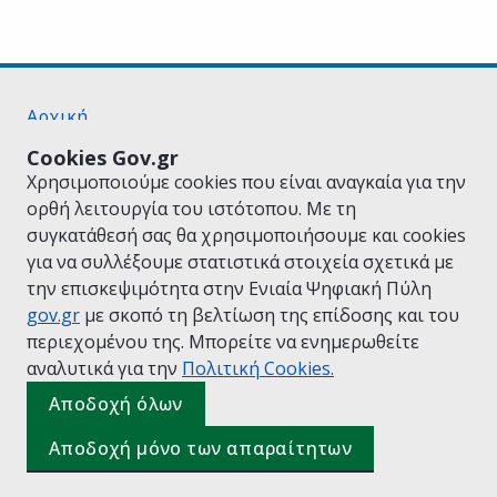
Αρχική
Σχετικά με το gov.gr
Cookies Gov.gr
Όροι Χρήσης
Χρησιμοποιούμε cookies που είναι αναγκαία για την
Πολιτική Απορρήτου
ορθή λειτουργία του ιστότοπου. Με τη
Δήλωση προσβασιμότητας
συγκατάθεσή σας θα χρησιμοποιήσουμε και cookies
Πολιτική cookies
για να συλλέξουμε στατιστικά στοιχεία σχετικά με
Προτάσεις για το gov.gr
την επισκεψιμότητα στην Ενιαία Ψηφιακή Πύλη
Υλοποίηση από το
Υπουργείο Ψηφιακής
gov.gr
με σκοπό τη βελτίωση της επίδοσης και του
Διακυβέρνησης
περιεχομένου της. Μπορείτε να ενημερωθείτε
Ελληνικά
|
Αγγλικά
αναλυτικά για την
Πολιτική Cookies.
Αποδοχή όλων
Αποδοχή μόνο των απαραίτητων