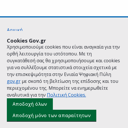
Αρχική
Σχετικά με το gov.gr
Cookies Gov.gr
Όροι Χρήσης
Χρησιμοποιούμε cookies που είναι αναγκαία για την
Πολιτική Απορρήτου
ορθή λειτουργία του ιστότοπου. Με τη
Δήλωση προσβασιμότητας
συγκατάθεσή σας θα χρησιμοποιήσουμε και cookies
Πολιτική cookies
για να συλλέξουμε στατιστικά στοιχεία σχετικά με
Προτάσεις για το gov.gr
την επισκεψιμότητα στην Ενιαία Ψηφιακή Πύλη
Υλοποίηση από το
Υπουργείο Ψηφιακής
gov.gr
με σκοπό τη βελτίωση της επίδοσης και του
Διακυβέρνησης
περιεχομένου της. Μπορείτε να ενημερωθείτε
Ελληνικά
|
Αγγλικά
αναλυτικά για την
Πολιτική Cookies.
Αποδοχή όλων
Αποδοχή μόνο των απαραίτητων