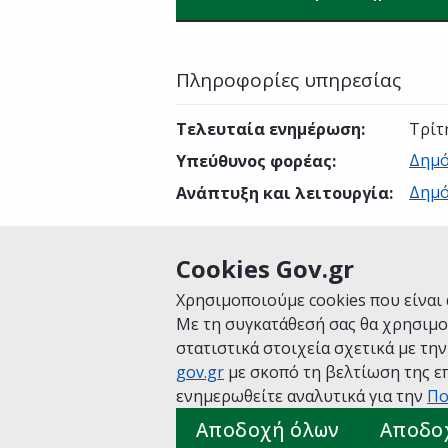
Πληροφορίες υπηρεσίας
Τελευταία ενημέρωση
:
Τρίτ
Δημό
Υπεύθυνος φορέας
:
Δημό
Ανάπτυξη και λειτουργία
:
Cookies Gov.gr
Είναι χρήσιμη αυτή η σελίδα;
Χρησιμοποιούμε cookies που είναι 
Με τη συγκατάθεσή σας θα χρησιμο
στατιστικά στοιχεία σχετικά με τη
gov.gr
με σκοπό τη βελτίωση της επ
Αρχική
Σχετικά με το gov.gr
Όροι 
ενημερωθείτε αναλυτικά για την
Πο
Πολιτική cookies
Προτάσεις για το
Αποδοχή όλων
Αποδο
Υλοποίηση από το
Υπουργείο Ψηφ