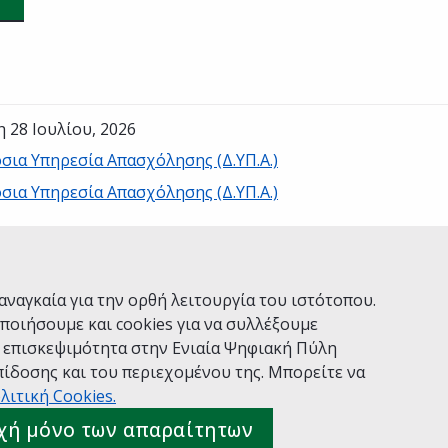
η 28 Ιουλίου, 2026
σια Υπηρεσία Απασχόλησης (Δ.ΥΠ.Α.)
σια Υπηρεσία Απασχόλησης (Δ.ΥΠ.Α.)
Ναι
Όχι
αναγκαία για την ορθή λειτουργία του ιστότοπου.
ποιήσουμε και cookies για να συλλέξουμε
ν επισκεψιμότητα στην Ενιαία Ψηφιακή Πύλη
ίδοσης και του περιεχομένου της. Μπορείτε να
Χρήσης
Πολιτική Απορρήτου
Δήλωση προσβασιμότητας
λιτική Cookies.
 gov.gr
χή μόνο των απαραίτητων
ιακής Διακυβέρνησης
Ελληνικά
|
Αγγλικά