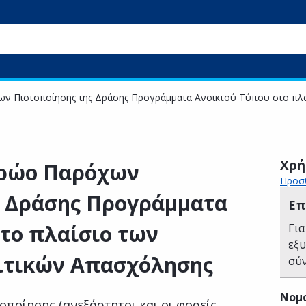
 Πιστοποίησης της Δράσης Προγράμματα Ανοικτού Τύπου στο πλα
Χρή
τρώο Παρόχων
Προσθ
ς Δράσης Προγράμματα
Επ
το πλαίσιο των
Για
εξ
ιτικών Απασχόλησης
σύ
Νομ
οποίησης (ανεξάρτητοι και οι φορείς