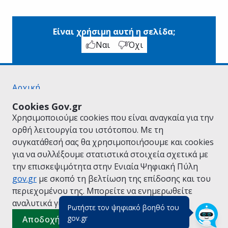
Είναι χρήσιμη αυτή η σελίδα;
Ναι
Όχι
Αρχική
Σχετικά με το gov.gr
Cookies Gov.gr
Όροι Χρήσης
Χρησιμοποιούμε cookies που είναι αναγκαία για την
Πολιτική Απορρήτου
ορθή λειτουργία του ιστότοπου. Με τη
Δήλωση προσβασιμότητας
συγκατάθεσή σας θα χρησιμοποιήσουμε και cookies
Πολιτική cookies
για να συλλέξουμε στατιστικά στοιχεία σχετικά με
Προτάσεις για το gov.gr
την επισκεψιμότητα στην Ενιαία Ψηφιακή Πύλη
Υλοποίηση από το
Υπουργείο Ψηφιακής
gov.gr
με σκοπό τη βελτίωση της επίδοσης και του
Διακυβέρνησης
περιεχομένου της. Μπορείτε να ενημερωθείτε
Ελληνικά
|
Αγγλικά
αναλυτικά για την
Πολιτική Cookies.
Ρωτήστε τον ψηφιακό βοηθό του
(πάτησε για κλείσιμο)
gov.gr
Αποδοχή όλων