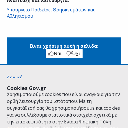
Ανάπτυξη και λειτουργία
:
Υπουργείο Παιδείας, Θρησκευμάτων και
Αθλητισμού
Είναι χρήσιμη αυτή η σελίδα;
Ναι
Όχι
Αρχική
Σχετικά με το gov.gr
Cookies Gov.gr
Όροι Χρήσης
Χρησιμοποιούμε cookies που είναι αναγκαία για την
Πολιτική Απορρήτου
ορθή λειτουργία του ιστότοπου. Με τη
Δήλωση προσβασιμότητας
συγκατάθεσή σας θα χρησιμοποιήσουμε και cookies
Πολιτική cookies
για να συλλέξουμε στατιστικά στοιχεία σχετικά με
Προτάσεις για το gov.gr
την επισκεψιμότητα στην Ενιαία Ψηφιακή Πύλη
Υλοποίηση από το
Υπουργείο Ψηφιακής