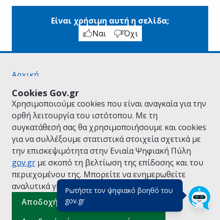
Είναι χρήσιμη αυτή η σελίδα;
Ναι
Όχι
Αρχική
Σχετικά με το gov.gr
Cookies Gov.gr
Όροι Χρήσης
Χρησιμοποιούμε cookies που είναι αναγκαία για την
Πολιτική Απορρήτου
ορθή λειτουργία του ιστότοπου. Με τη
Δήλωση προσβασιμότητας
συγκατάθεσή σας θα χρησιμοποιήσουμε και cookies
Πολιτική cookies
για να συλλέξουμε στατιστικά στοιχεία σχετικά με
Προτάσεις για το gov.gr
την επισκεψιμότητα στην Ενιαία Ψηφιακή Πύλη
Υλοποίηση από το
Υπουργείο Ψηφιακής
gov.gr
με σκοπό τη βελτίωση της επίδοσης και του
Διακυβέρνησης
περιεχομένου της. Μπορείτε να ενημερωθείτε
Ελληνικά
|
Αγγλικά
αναλυτικά για την
Πολιτική Cookies.
Ρωτήστε τον ψηφιακό βοηθό του
(πάτησε για κλείσιμο)
gov.gr
Αποδοχή όλων