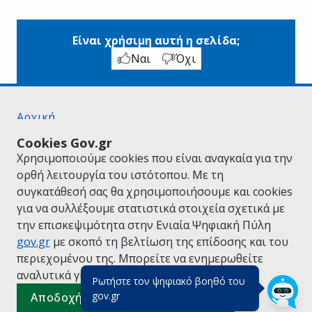
Είναι χρήσιμη αυτή η σελίδα;
Ναι
Όχι
Αρχική
Σχετικά με το gov.gr
Cookies Gov.gr
Όροι Χρήσης
Χρησιμοποιούμε cookies που είναι αναγκαία για την
Πολιτική Απορρήτου
ορθή λειτουργία του ιστότοπου. Με τη
Δήλωση προσβασιμότητας
συγκατάθεσή σας θα χρησιμοποιήσουμε και cookies
Πολιτική cookies
για να συλλέξουμε στατιστικά στοιχεία σχετικά με
Προτάσεις για το gov.gr
την επισκεψιμότητα στην Ενιαία Ψηφιακή Πύλη
Υλοποίηση από το
Υπουργείο Ψηφιακής
gov.gr
με σκοπό τη βελτίωση της επίδοσης και του
Διακυβέρνησης
περιεχομένου της. Μπορείτε να ενημερωθείτε
Ελληνικά
|
Αγγλικά
αναλυτικά για την
Πολιτική Cookies.
Ρωτήστε τον ψηφιακό βοηθό του
(πάτησε για κλείσιμο)
gov.gr
Αποδοχή όλων