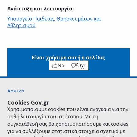
Ανάπτυξη και λειτουργία
:
Υπουργείο Παιδείας, Θρησκευμάτων και
Αθλητισμού
Είναι χρήσιμη αυτή η σελίδα;
Ναι
Όχι
Αρχική
Σχετικά με το gov.gr
Cookies Gov.gr
Όροι Χρήσης
Χρησιμοποιούμε cookies που είναι αναγκαία για την
Πολιτική Απορρήτου
ορθή λειτουργία του ιστότοπου. Με τη
Δήλωση προσβασιμότητας
συγκατάθεσή σας θα χρησιμοποιήσουμε και cookies
Πολιτική cookies
για να συλλέξουμε στατιστικά στοιχεία σχετικά με
Προτάσεις για το gov.gr