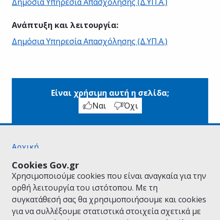
Δημόσια Υπηρεσία Απασχόλησης (Δ.ΥΠ.Α.)
Ανάπτυξη και λειτουργία
:
Δημόσια Υπηρεσία Απασχόλησης (Δ.ΥΠ.Α.)
Είναι χρήσιμη αυτή η σελίδα;
Ναι
Όχι
Αρχική
Σχετικά με το gov.gr
Cookies Gov.gr
Όροι Χρήσης
Χρησιμοποιούμε cookies που είναι αναγκαία για την
Πολιτική Απορρήτου
ορθή λειτουργία του ιστότοπου. Με τη
Δήλωση προσβασιμότητας
συγκατάθεσή σας θα χρησιμοποιήσουμε και cookies
Πολιτική cookies
για να συλλέξουμε στατιστικά στοιχεία σχετικά με
Προτάσεις για το gov.gr