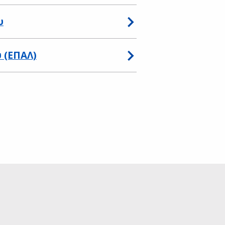
υ
 (ΕΠΑΛ)