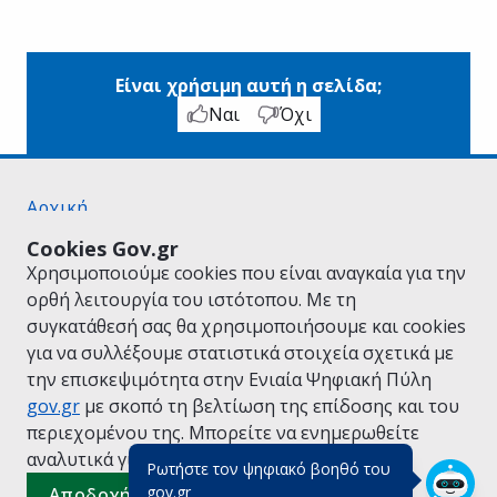
Είναι χρήσιμη αυτή η σελίδα;
Ναι
Όχι
Αρχική
Σχετικά με το gov.gr
Cookies Gov.gr
Όροι Χρήσης
Χρησιμοποιούμε cookies που είναι αναγκαία για την
Πολιτική Απορρήτου
ορθή λειτουργία του ιστότοπου. Με τη
Δήλωση προσβασιμότητας
συγκατάθεσή σας θα χρησιμοποιήσουμε και cookies
Πολιτική cookies
για να συλλέξουμε στατιστικά στοιχεία σχετικά με
Προτάσεις για το gov.gr
την επισκεψιμότητα στην Ενιαία Ψηφιακή Πύλη
Υλοποίηση από το
Υπουργείο Ψηφιακής
gov.gr
με σκοπό τη βελτίωση της επίδοσης και του
Διακυβέρνησης
περιεχομένου της. Μπορείτε να ενημερωθείτε
Ελληνικά
|
Αγγλικά
αναλυτικά για την
Πολιτική Cookies.
Ρωτήστε τον ψηφιακό βοηθό του
(πάτησε για κλείσιμο)
gov.gr
Αποδοχή όλων