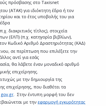
ούς πρόσβασης στο Taxisnet
του (ΑΤΑΚ) για ιδιόκτητη έδρα ή τον
ηρίου και το έτος υποβολής του για
 έδρα
π.χ. διακριτικός τίτλος), στοιχεία
ων (ΕΛΠ) (π.χ. κατηγορία βιβλίων),
 τον Κωδικό Αριθμό Δραστηριότητας (ΚΑΔ)
νου, σε περίπτωση που επιλέξετε την
άλλος αντί για εσάς
ασία, θα λάβετε έναν μοναδικό αριθμό
μικής επιχείρησης.
πιτυχώς με την δημιουργία της
ς επιχείρησης, που διαθέτει τα
υ
gov.gr
. Στην έντυπη μορφή του δεν
εβαιώνεται με την
εφαρμογή εγκυρότητας