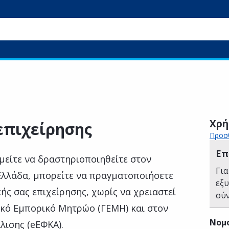
Χρή
επιχείρησης
Προσθ
Επ
είτε να δραστηριοποιηθείτε στον
Για
Ελλάδα, μπορείτε να πραγματοποιήσετε
εξ
ής σας επιχείρησης, χωρίς να χρειαστεί
σύ
ικό Εμπορικό Μητρώο (ΓΕΜΗ) και στον
Νομ
λισης (eΕΦΚΑ).