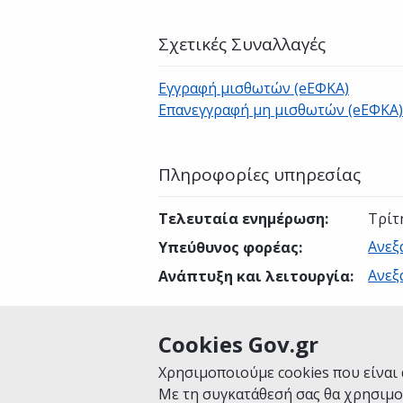
Σχετικές Συναλλαγές
Εγγραφή μισθωτών (eΕΦΚΑ)
Επανεγγραφή μη μισθωτών (eΕΦΚΑ)
Πληροφορίες υπηρεσίας
Τελευταία ενημέρωση
:
Τρίτ
Ανεξ
Υπεύθυνος φορέας
:
Ανεξ
Ανάπτυξη και λειτουργία
:
Cookies Gov.gr
Είναι χρήσιμη αυτή η σελίδα;
Χρησιμοποιούμε cookies που είναι 
Με τη συγκατάθεσή σας θα χρησιμο