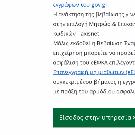
εγγράφων του gov.gr
.
Η ανάκτηση της βεβαίωσης γίν
στην επιλογή Μητρώο & Επικοιν
κωδικών Taxisnet.
Μόλις εκδοθεί η Βεβαίωση Έναρ
επιχείρηση μπορείτε να προβε
ασφάλιση του eΕΦΚΑ επιλέγον
Eπανεγγραφή μη μισθωτών (eΕ
συγκεκριμένου βήματος η εγγ
με πράξη του αρμόδιου ασφαλι
Είσοδος στην υπηρεσία